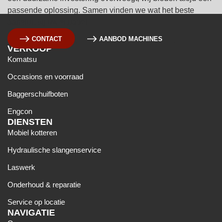
passende oplossing. Samen vinden we wat het beste
aansluit bij uw situatie!
CONTACT
AANBOD MACHINES
VERKOOP
Komatsu
Occasions en voorraad
Baggerschuifboten
Engcon
DIENSTEN
Mobiel kotteren
Hydraulische slangenservice
Laswerk
Onderhoud & reparatie
Service op locatie
NAVIGATIE